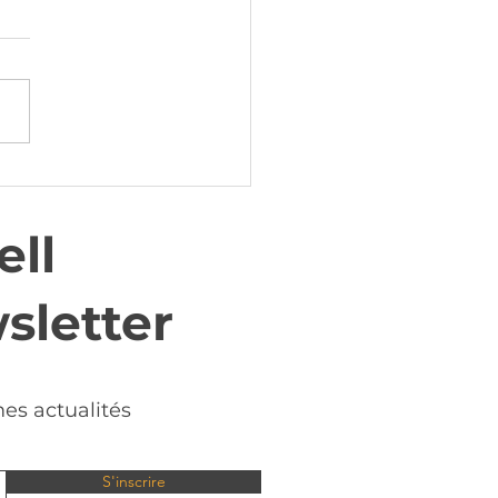
ell
sletter
mes actualités
S'inscrire