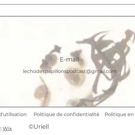
E-mail
lechodespapillonspodcast@gmail.com
'utilisation
Politique de confidentialité
Politique en
©Uriell
ec
Wix