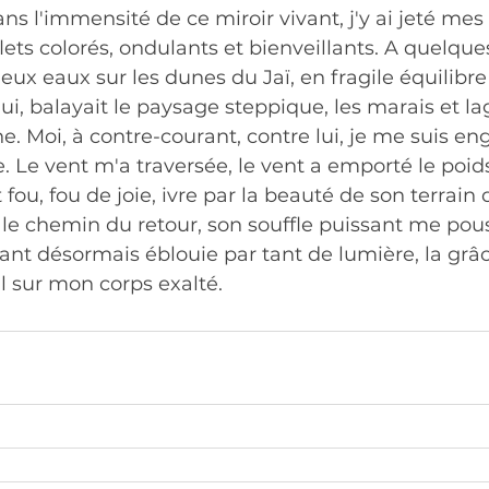
ns l'immensité de ce miroir vivant, j'y ai jeté mes
flets colorés, ondulants et bienveillants. A quelqu
deux eaux sur les dunes du Jaï, en fragile équilibr
 lui, balayait le paysage steppique, les marais et l
. Moi, à contre-courant, contre lui, je me suis en
 Le vent m'a traversée, le vent a emporté le poid
fou, fou de joie, ivre par la beauté de son terrain 
e chemin du retour, son souffle puissant me pous
ant désormais éblouie par tant de lumière, la grâ
il sur mon corps exalté.