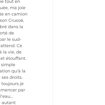
e tout en 
uée, ma joie 
ute en camion 
nson Crusoé, 
bré dans la 
erté de 
par le sud-
attend. Ce 
 la vie, de 
t étouffant. 
 simple 
tion qu'à la 
ses droits. 
toujours je 
ommencer par 
 l'eau…
 autant 