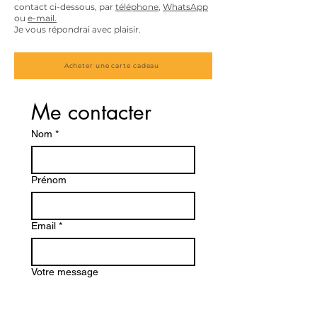
contact ci-dessous, par
téléphone
,
WhatsApp
ou
e-mail.
Je vous répondrai avec plaisir.
Acheter une carte cadeau
Me contacter
Nom
*
Prénom
Email
*
Votre message