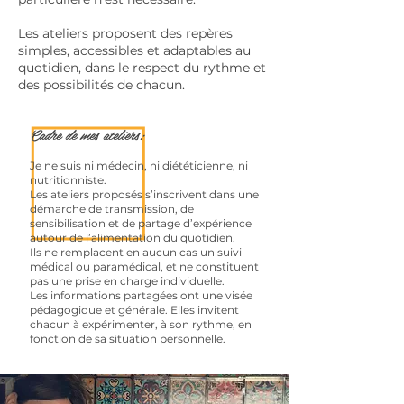
Les ateliers proposent des repères
simples, accessibles et adaptables au
quotidien, dans le respect du rythme et
des possibilités de chacun.
Cadre de mes ateliers:
Je ne suis ni médecin, ni diététicienne, ni
nutritionniste.
Les ateliers proposés s’inscrivent dans une
démarche de transmission, de
sensibilisation et de partage d’expérience
autour de l’alimentation du quotidien.
Ils ne remplacent en aucun cas un suivi
médical ou paramédical, et ne constituent
pas une prise en charge individuelle.
Les informations partagées ont une visée
pédagogique et générale. Elles invitent
chacun à expérimenter, à son rythme, en
fonction de sa situation personnelle.