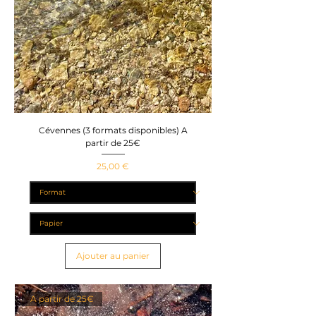
Cévennes (3 formats disponibles) A
partir de 25€
Prix
25,00 €
Ajouter au panier
A partir de 25€