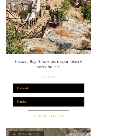
Kekova Bay (3 formats disponibles) A
partir de 25€
Prix
25,00 €
Ajouter au panier
A partir de 25€