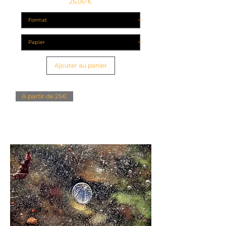
Prix
25,00 €
Ajouter au panier
A partir de 25€