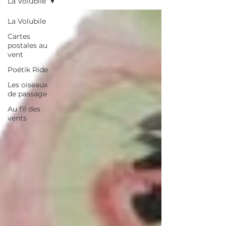
La Volubile
La Volubile
Cartes
postales au
vent
Poétik Ride
Les oiseaux
de passage
Au fil des
vents