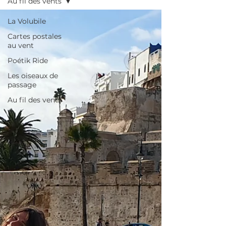
Au fil des vents
La Volubile
Cartes postales
au vent
Poétik Ride
Les oiseaux de
passage
Au fil des vents