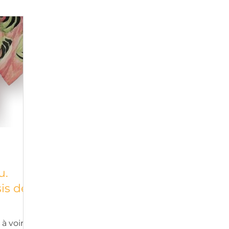
u.
sis de
à voir,