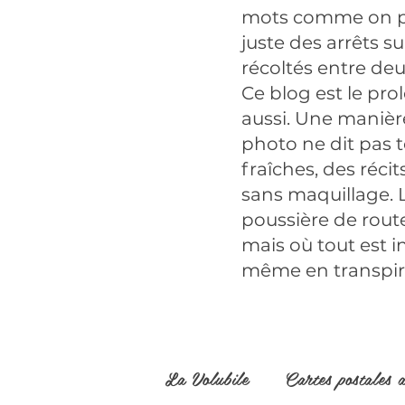
mots comme on pla
juste des arrêts 
récoltés entre de
Ce blog est le p
aussi. Une manière
photo ne dit pas t
fraîches, des réci
sans maquillage. L
poussière de route
mais où tout est in
même en transpir
La Volubile
Cartes postales 