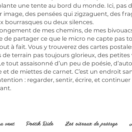
nte une tente au bord du monde. Ici, pas de
sur image, des pensées qui zigzaguent, des f
ux bourrasques ou deux silences.
rolongement de mes chemins, de mes bivouac
 de partager ce que le micro ne capte pas tou
out à fait. Vous y trouverez des cartes postal
ts de terrain pas toujours glorieux, des petit
e tout assaisonné d’un peu de poésie, d’auto
 et de miettes de carnet. C’est un endroit san
tention : regarder, sentir, écrire, et continue
ant.
au vent
Poétik Ride
Les oiseaux de passage
A