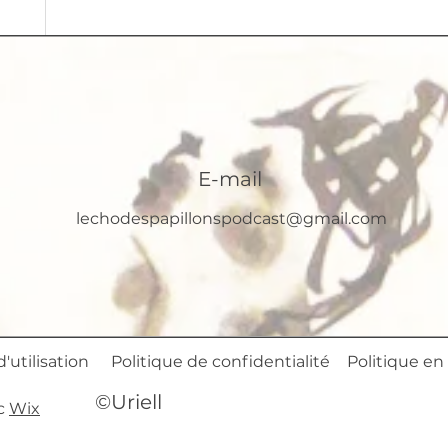
E-mail
lechodespapillonspodcast@gmail.com
'utilisation
Politique de confidentialité
Politique en
©Uriell
ec
Wix