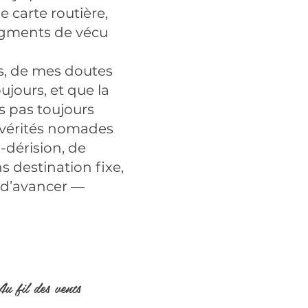
 carte routière,
ragments de vécu
s, de mes doutes
jours, et que la
es pas toujours
es vérités nomades
-dérision, de
s destination fixe,
r d’avancer —
u fil des vents