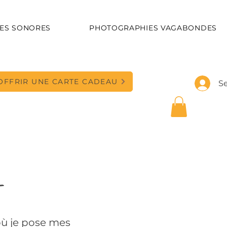
ES SONORES
PHOTOGRAPHIES VAGABONDES
OFFRIR UNE CARTE CADEAU
S
-
où je pose mes